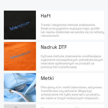
Haft
Trwała i elegancka metoda znakowania.
Dzięki precyzyjnemu wyszyciu logo, grafiki
lub napisu doskonale sprawdza się na odzieży
i akcesoriach.
Nadruk DTF
Cyfrowa metoda znakowania umożliwiająca
wykonanie szczegółowych, pełnokolorowych
nadruków aplikowanych na produkt za
pomocą folii transferowej.
Metki
Oferujemy m.in. metki żakardowe, satynowe,
transferowe czy skórzane. Mogą być
umieszczane nie tylko wewnątrz produktu,
ale także w innych widocznych miejscach.