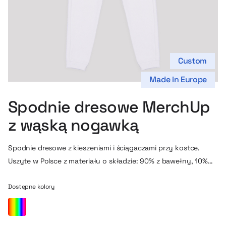
Custom
Made in Europe
Spodnie dresowe MerchUp
z wąską nogawką
Spodnie dresowe z kieszeniami i ściągaczami przy kostce.
Uszyte w Polsce z materiału o składzie: 90% z bawełny, 10%
poliester, który posiada certyfikat OEKO-TEX (dostępny
również z certyfikatem GOTS). To nowa wersja naszego modelu
Dostępne kolory
dresów, od poprzedniej różnią się przede wszystkim węższą i
dłuższą nogawką oraz innym wyglądem wlotu kieszeni.