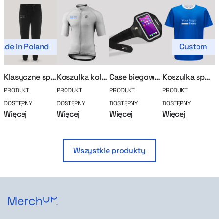
ade in Poland
Custom
Klasyczne spodnie dresowe MerchUp
Koszulka kolarska
Case biegowy na smartfon Jogg
Koszulka sportowa
PRODUKT
PRODUKT
PRODUKT
PRODUKT
P
DOSTĘPNY
DOSTĘPNY
DOSTĘPNY
DOSTĘPNY
D
Więcej
Więcej
Więcej
Więcej
W
Wszystkie produkty