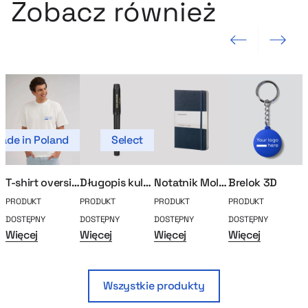
Zobacz również
Poprzedni slajd
Następny sla
ade in Poland
Select
T-shirt oversize MerchUp
Długopis kulkowy Moleskine
Notatnik Moleskine A5
Brelok 3D
E
PRODUKT
PRODUKT
PRODUKT
PRODUKT
P
DOSTĘPNY
DOSTĘPNY
DOSTĘPNY
DOSTĘPNY
D
Więcej
Więcej
Więcej
Więcej
W
Wszystkie produkty