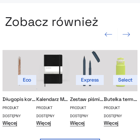
Zobacz również
Poprzedni slajd
Następny sla
Eco
Express
Select
Długopis korkowy
Kalendarz Moleskine
Zestaw piśmienniczy Vinga Baltimore
Butelka termiczna Kambukka Elton Insulated 750ml
PRODUKT
PRODUKT
PRODUKT
PRODUKT
P
DOSTĘPNY
DOSTĘPNY
DOSTĘPNY
DOSTĘPNY
D
Więcej
Więcej
Więcej
Więcej
W