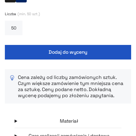
poprawiania liter. To długopis, który szybko staje się „tym
ulubionym”, zawsze pod ręką, gotowy na pomysły, listy i
Liczba
(min. 50 szt.)
szybkie notatki. Całość jest dodatkowo ładnie zapakowana,
więc świetnie sprawdzi się też jako prezent – bez
kombinowania i szukania pudełka na ostatnią chwilę.
Minimalistyczny, wygodny i z charakterem – dokładnie taki,
jaki powinien być dobry długopis.
Dodaj do wyceny
Cena zależy od liczby zamówionych sztuk.
Czym większe zamówienie tym mniejsza cena
za sztukę. Ceny podane netto. Dokładną
wycenę podajemy po złożeniu zapytania.
Materiał
Czas realizacji zamówienia i dostawa