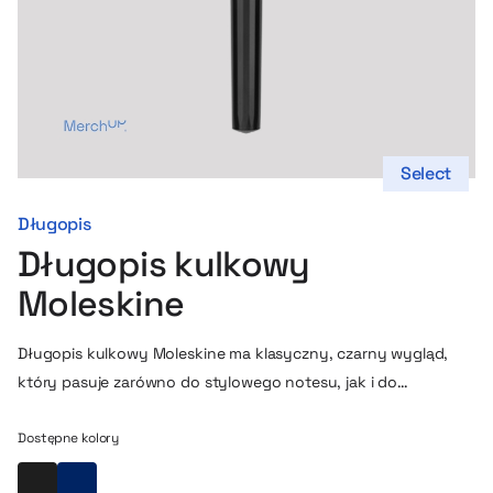
Select
Długopis
Długopis kulkowy
Moleskine
Długopis kulkowy Moleskine ma klasyczny, czarny wygląd,
który pasuje zarówno do stylowego notesu, jak i do
codziennego noszenia w kieszeni czy torbie. Końcówka 0,7
mm sunie po papierze gładko i bez oporu, więc pisanie jest
Dostępne kolory
naturalne i po prostu przyjemne – bez przerywania myśli i
Czarny
Granatowy