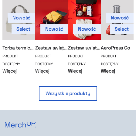
Nowość
Nowość
Select
Nowość
Nowość
Select
Torba termiczna Stanley
Zestaw swiąteczny otwórz po godzinach
Zestaw swiąteczny zimowa klasyka
AeroPress Go
PRODUKT
PRODUKT
PRODUKT
PRODUKT
P
DOSTĘPNY
DOSTĘPNY
DOSTĘPNY
DOSTĘPNY
D
Więcej
Więcej
Więcej
Więcej
W
Wszystkie produkty