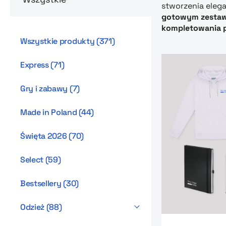
stworzenia elega
gotowym zestawo
kompletowania 
Wszystkie produkty
(
371
)
Express
(
71
)
Gry i zabawy
(
7
)
Made in Poland
(
44
)
Święta 2026
(
70
)
Select
(
59
)
Bestsellery
(
30
)
Odzież
(
88
)
Go to product 