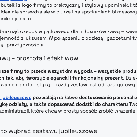
 butelki z logo firmy to praktyczny i stylowy upominek, 
dealnie sprawdzą się w biurze i na spotkaniach biznesowych
nikacji marki.
abraknąć czegoś wyjątkowego dla miłośników kawy – kawa 
yjemność z luksusem. W połączeniu z odzieżą i gadżetami 
ią i praktycznością.
wy – prostota i efekt wow
eusze firmy to przede wszystkim wygoda – wszystkie pro
tak, aby tworzyć elegancki i funkcjonalny prezent.
Dzię
waniem ani logistyką – każdy zestaw jest od razu gotowy 
 jubileuszowe
pozwalają na łatwe dostosowanie personaliza
ykę odzieży, a także dopasować dodatki do charakteru Two
dministracji, które chcą w prosty sposób zrobić wrażenie
to wybrać zestawy jubileuszowe