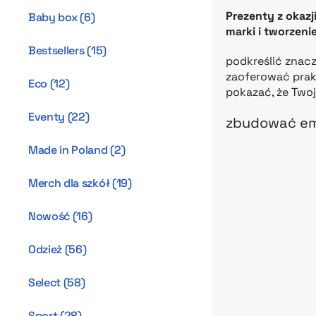
Prezenty z okazj
Baby box
(
6
)
marki i tworzen
Bestsellers
(
15
)
podkreślić znacz
zaoferować prak
Eco
(
12
)
pokazać, że Twoj
Eventy
(
22
)
zbudować emo
Made in Poland
(
2
)
Merch dla szkół
(
19
)
Nowość
(
16
)
Odzież
(
56
)
Select
(
58
)
Sport
(
28
)