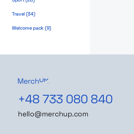
Travel
(
34
)
Welcome pack
(
9
)
+48 733 080 840
hello@merchup.com