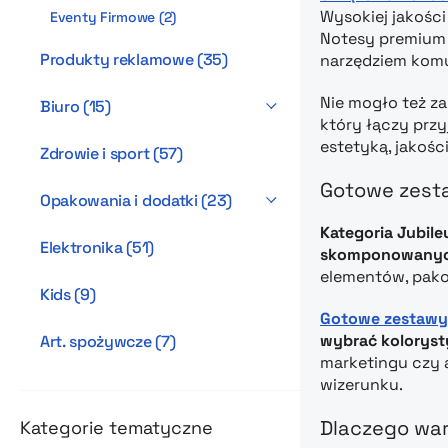
Wysokiej jakości
Eventy Firmowe
(
2
)
Notesy premium i
Produkty reklamowe
(
35
)
narzędziem komu
Nie mogło też z
Biuro
(
15
)
który łączy prz
estetyką, jakośc
Zdrowie i sport
(
57
)
Gotowe zesta
Opakowania i dodatki
(
23
)
Kategoria Jubil
Elektronika
(
51
)
skomponowanych 
elementów, pako
Kids
(
9
)
Gotowe zestawy
wybrać koloryst
Art. spożywcze
(
7
)
marketingu czy a
wizerunku.
Dlaczego war
Kategorie tematyczne