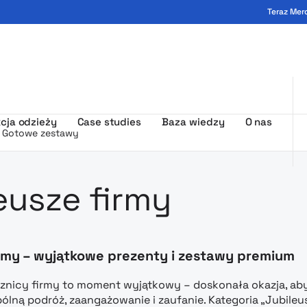
Teraz Mer
ogo - MerchUp
cja odzieży
Case studies
Baza wiedzy
O nas
Gotowe zestawy
amowa z nad
eusze firmy
irmy – wyjątkowe prezenty i zestawy premium
znicy firmy to moment wyjątkowy – doskonała okazja, 
pólną podróż, zaangażowanie i zaufanie. Kategoria „Jubil