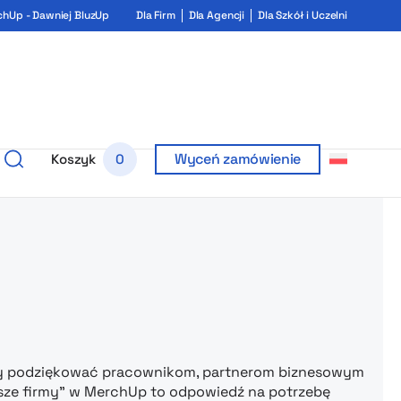
chUp - Dawniej BluzUp
Dla Firm
Dla Agencji
Dla Szkół i Uczelni
Wyceń zamówienie
Koszyk
0
rukiem i ga
aby podziękować pracownikom, partnerom biznesowym
eusze firmy” w MerchUp to odpowiedź na potrzebę