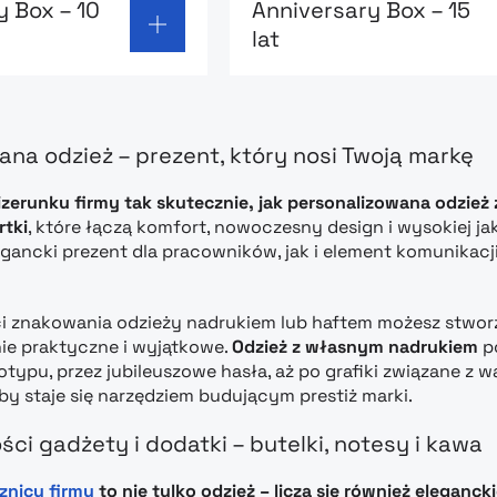
y Box – 10
Anniversary Box – 15
lat
ana odzież – prezent, który nosi Twoją markę
izerunku firmy tak skutecznie, jak personalizowana odzież 
rtki
, które łączą komfort, nowoczesny design i wysokiej ja
egancki prezent dla pracowników, jak i element komunikac
ci znakowania odzieży nadrukiem lub haftem możesz stwo
ie praktyczne i wyjątkowe.
Odzież z własnym nadrukiem
po
typu, przez jubileuszowe hasła, aż po grafiki związane z 
y staje się narzędziem budującym prestiż marki.
ści gadżety i dodatki – butelki, notesy i kawa
znicy firmy
to nie tylko odzież – liczą się również eleganc