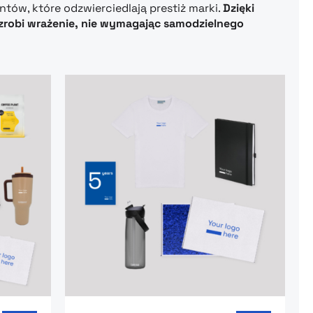
tów, które odzwierciedlają prestiż marki.
Dzięki
robi wrażenie, nie wymagając samodzielnego
sary Box – 15 lat
Go to product page: Anniversary Box – 5 