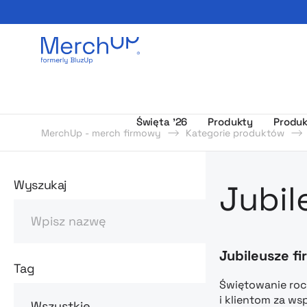
Odzież reklamowa z nadrukiem i gadżety firmowe z l
Święta ’26
Produkty
Produk
MerchUp - merch firmowy
Kategorie produktów
Odzież rekl
Wyszukaj
Jubil
Szukaj
Jubileusze f
Tag
Świętowanie roc
i klientom za ws