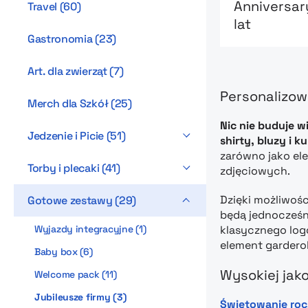
Anniversar
Travel
(
60
)
lat
Gastronomia
(
23
)
Art. dla zwierząt
(
7
)
Personalizow
Merch dla Szkół
(
25
)
Nic nie buduje w
Jedzenie i Picie
(
51
)
shirty, bluzy i ku
zarówno jako el
Torby i plecaki
(
41
)
zdjęciowych.
Dzięki możliwoś
Gotowe zestawy
(
29
)
będą jednocześn
Wyjazdy integracyjne
(
1
)
klasycznego logo
element garderob
Baby box
(
6
)
Wysokiej jako
Welcome pack
(
11
)
Jubileusze firmy
(
3
)
Świętowanie roc