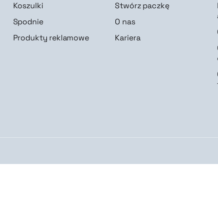
Koszulki
Stwórz paczkę
Spodnie
O nas
Produkty reklamowe
Kariera
Obserwuj nas
isz mnie
LinkedIn
Instagram
Facebook
Google