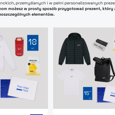
nckich, przemyślanych i w pełni personalizowanych prezen
m możesz w prosty sposób przygotować prezent, który z
poszczególnych elementów.
page: Anniversary Box – 10 lat
Go to product page: Anniver