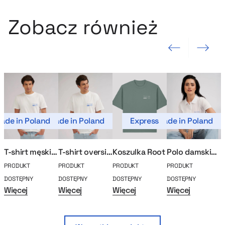
Zobacz również
Poprzedni slajd
Następny sla
ade in Poland
Made in Poland
Express
Made in Poland
Mad
T-shirt męski MerchUp
T-shirt oversize MerchUp
Koszulka Root
Polo damskie MerchUp
PRODUKT
PRODUKT
PRODUKT
PRODUKT
P
DOSTĘPNY
DOSTĘPNY
DOSTĘPNY
DOSTĘPNY
D
Więcej
Więcej
Więcej
Więcej
W