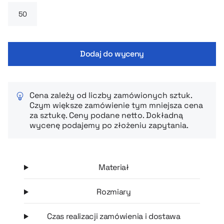
wygodę. Detale takie jak wzmocnione, kryte szwy i usuwalna
metka podnoszą komfort noszenia i trwałość — koszulka
dobrze zniesie częste prania i intensywne użytkowanie.
Dodaj do wyceny
Cena zależy od liczby zamówionych sztuk.
Czym większe zamówienie tym mniejsza cena
za sztukę. Ceny podane netto. Dokładną
wycenę podajemy po złożeniu zapytania.
Materiał
Rozmiary
Czas realizacji zamówienia i dostawa