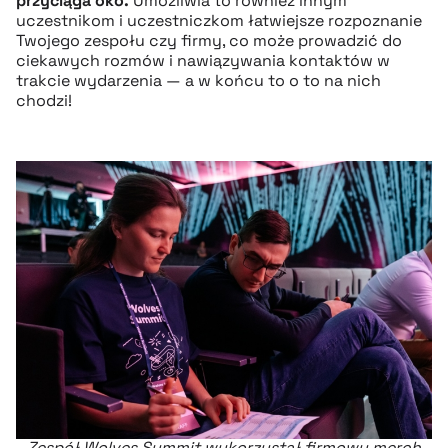
przyciąga oko.
Umożliwia to również innym
uczestnikom i uczestniczkom łatwiejsze rozpoznanie
Twojego zespołu czy firmy, co może prowadzić do
ciekawych rozmów i nawiązywania kontaktów w
trakcie wydarzenia — a w końcu to o to na nich
chodzi!
Zespół Wolves Summit wykorzystał firmowy merch