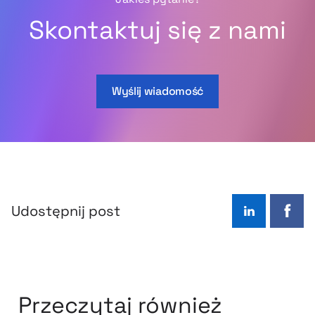
Skontaktuj się z nami
Wyślij wiadomość
Udostępnij post
LinkedIn
Face
Przeczytaj również