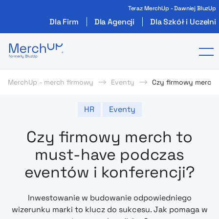
Teraz MerchUp - Dawniej BluzUp
Dla Firm
Dla Agencji
Dla Szkół i Uczelni
Odzież reklamowa z nadrukiem i gadżety firmo
To
MerchUp - merch firmowy
Eventy
Czy firmowy merch 
HR
Eventy
Czy firmowy merch to
must-have podczas
eventów i konferencji?
Inwestowanie w budowanie odpowiedniego
wizerunku marki to klucz do sukcesu. Jak pomaga w