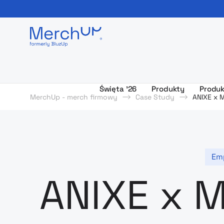
Odzież reklamowa z nadrukiem i gadżety firmowe z l
Święta ’26
Produkty
Produk
MerchUp - merch firmowy
Case Study
ANIXE x 
Em
ANIXE x M