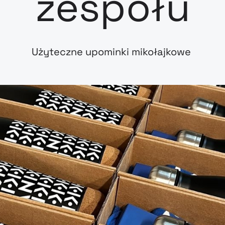
zespołu
Użyteczne upominki mikołajkowe