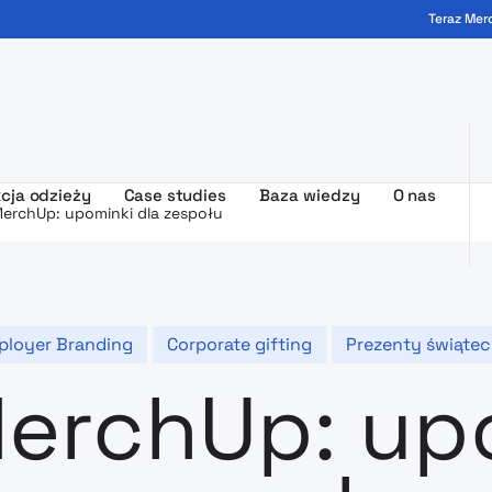
Teraz Mer
ogo - MerchUp
cja odzieży
Case studies
Baza wiedzy
O nas
MerchUp: upominki dla zespołu
ployer Branding
Corporate gifting
Prezenty świąte
erchUp: up