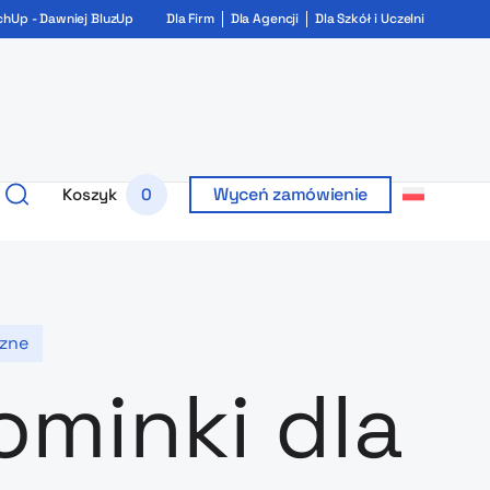
chUp - Dawniej BluzUp
Dla Firm
Dla Agencji
Dla Szkół i Uczelni
Wyceń zamówienie
Koszyk
0
czne
ominki dla