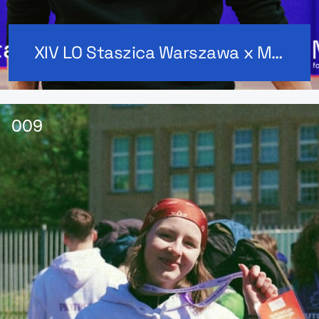
XIV LO Staszica Warszawa x MerchUp: Merch dla szkoły