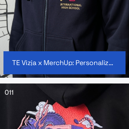
TE Vizja x MerchUp: Personalizowany krój bluzy dla liceum