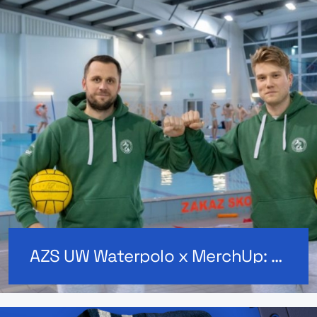
AZS UW Waterpolo x MerchUp: merch dla drużyny