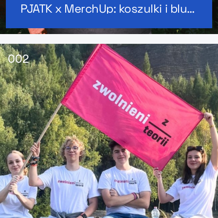
PJATK x MerchUp: koszulki i bluzy z customowym haftem