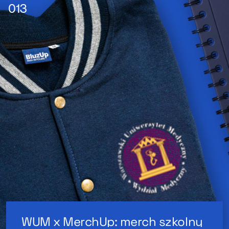
WUM x MerchUp: merch szkolny