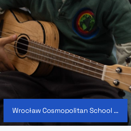
Wrocław Cosmopolitan School x MerchUp: sklep z merchem szkoły