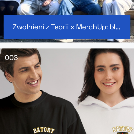
Zwolnieni z Teorii x MerchUp: bluzy i koszulki dla ambasadorów