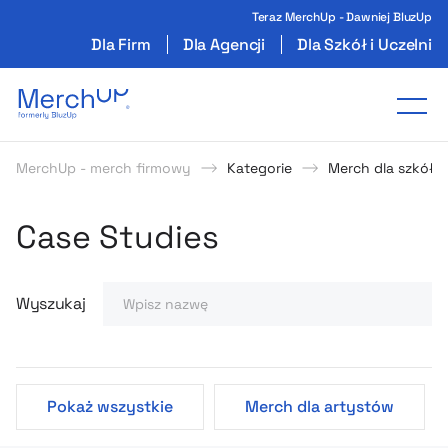
Teraz MerchUp - Dawniej BluzUp
Dla Firm
Dla Agencji
Dla Szkół i Uczelni
Odzież reklamowa z nadrukiem i gadżety firmo
Tog
MerchUp - merch firmowy
Kategorie
Merch dla szkół i 
Poczytaj o produktach
Strategie i Pomysły MerchU
Case Studies
Wyszukaj
Pokaż wszystkie
Merch dla artystów