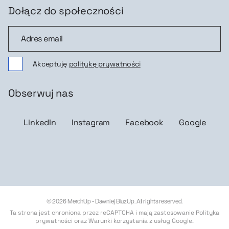
Dołącz do społeczności
Dołącz do społeczności
Akceptuję
politykę prywatności
Obserwuj nas
LinkedIn
Instagram
Facebook
Google
© 2026 MerchUp - Dawniej BluzUp. All rights reserved.
Ta strona jest chroniona przez reCAPTCHA i mają zastosowanie
Polityka
prywatności
oraz
Warunki korzystania z usług Google
.