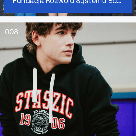
Fundacja Rozwoju Systemu Edukacji x MerchUp: Bejsbolówki dla ambasadorów Sieci EuroPeers Polska