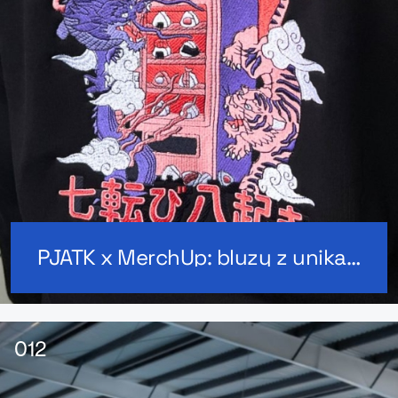
PJATK x MerchUp: bluzy z unikalnym designem