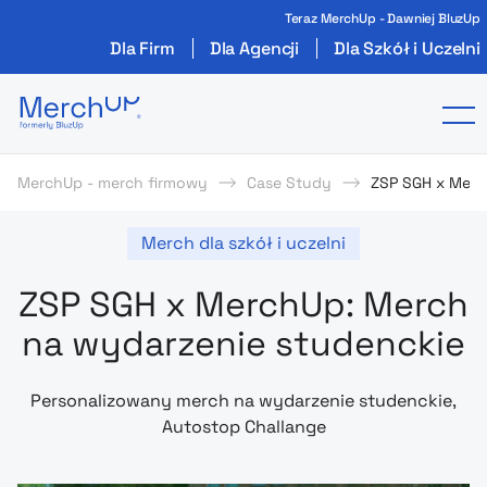
Teraz MerchUp - Dawniej BluzUp
Dla Firm
Dla Agencji
Dla Szkół i Uczelni
Odzież reklamowa z nadrukiem i gadżety firmo
To
MerchUp - merch firmowy
Case Study
ZSP SGH x Merc
Merch dla szkół i uczelni
ZSP SGH x MerchUp: Merch
na wydarzenie studenckie
Personalizowany merch na wydarzenie studenckie,
Autostop Challange