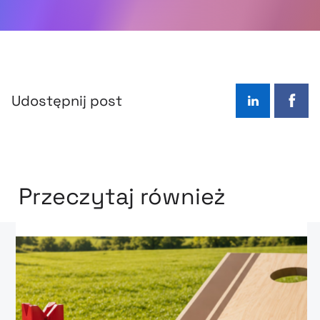
Udostępnij post
LinkedIn
Face
Przeczytaj również