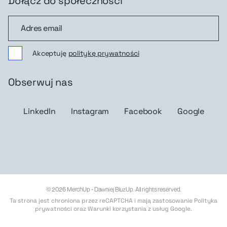
Dołącz do społeczności
Dołącz do społeczności
Akceptuję
politykę prywatności
Obserwuj nas
LinkedIn
Instagram
Facebook
Google
© 2026 MerchUp - Dawniej BluzUp. All rights reserved.
Ta strona jest chroniona przez reCAPTCHA i mają zastosowanie
Polityka
prywatności
oraz
Warunki korzystania z usług Google
.