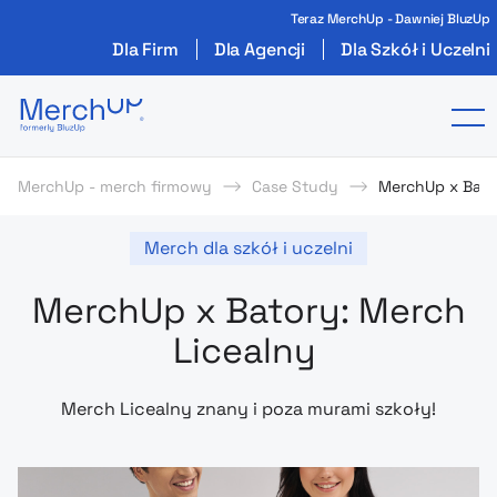
Teraz MerchUp - Dawniej BluzUp
Dla Firm
Dla Agencji
Dla Szkół i Uczelni
Odzież reklamowa z nadrukiem i gadżety firmo
To
MerchUp - merch firmowy
Case Study
MerchUp x Bato
Merch dla szkół i uczelni
MerchUp x Batory: Merch
Licealny
Merch Licealny znany i poza murami szkoły!