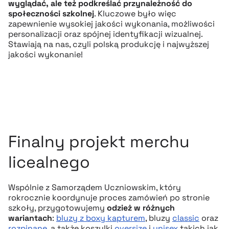
wyglądać, ale też podkreślać przynależność do
społeczności szkolnej
. Kluczowe było więc
zapewnienie wysokiej jakości wykonania, możliwości
personalizacji oraz spójnej identyfikacji wizualnej.
Stawiają na nas, czyli polską produkcję i najwyższej
jakości wykonanie!
Finalny projekt merchu
licealnego
Wspólnie z Samorządem Uczniowskim, który
rokrocznie koordynuje proces zamówień po stronie
szkoły, przygotowujemy
odzież w różnych
wariantach
:
bluzy z boxy kapturem
, bluzy
classic
oraz
rozpinane
, a także koszulki
oversize
i
unisex
takich jak