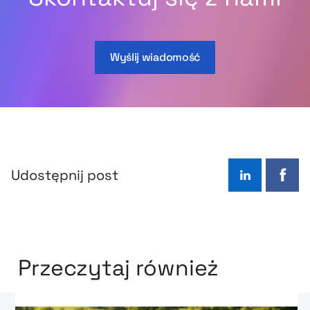
Wyślij wiadomość
Udostępnij post
LinkedIn
Face
Przeczytaj również