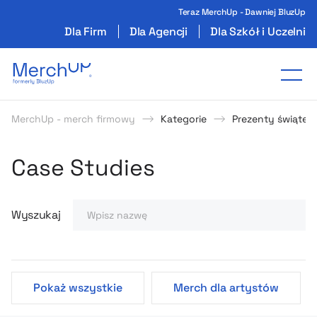
Teraz MerchUp - Dawniej BluzUp
Dla Firm
Dla Agencji
Dla Szkół i Uczelni
Odzież reklamowa z nadrukiem i gadżety firmo
Tog
MerchUp - merch firmowy
Kategorie
Prezenty świątec
Poczytaj o produktach
Strategie i Pomysły MerchU
Case Studies
Wyszukaj
Pokaż wszystkie
Merch dla artystów