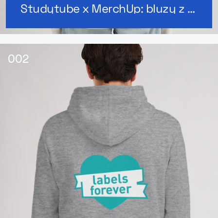
Studytube x MerchUp: bluzy z nadrukiem