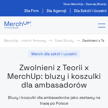
Teraz MerchUp - Dawniej BluzUp
Dla Firm
Dla Agencji
Dla Szkół i Uczelni
Odzież reklamowa z nadrukiem i gadżety firmo
To
MerchUp - merch firmowy
Case Study
Zwolnieni z Teo
Merch dla szkół i uczelni
Zwolnieni z Teorii x
MerchUp: bluzy i koszulki
dla ambasadorów
Bluzy i koszulki dla ambasadorów jako zestawy na
trasę po Polsce