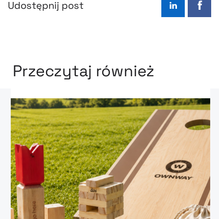
Udostępnij post
LinkedIn
Face
Przeczytaj również