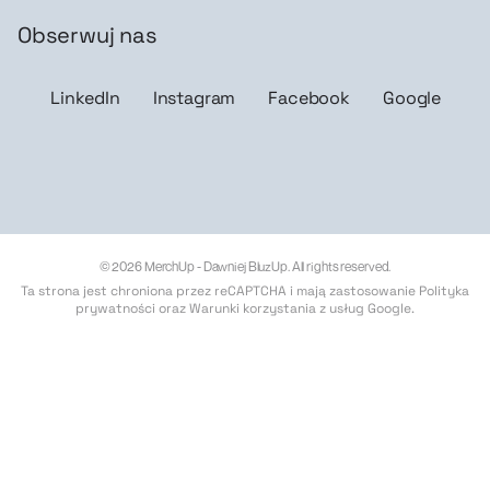
Obserwuj nas
LinkedIn
Instagram
Facebook
Google
© 2026 MerchUp - Dawniej BluzUp. All rights reserved.
Ta strona jest chroniona przez reCAPTCHA i mają zastosowanie
Polityka
prywatności
oraz
Warunki korzystania z usług Google
.