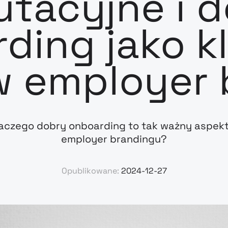
utacyjne i 
ding jako k
w employer 
aczego dobry onboarding to tak ważny aspek
employer brandingu?
Opublikowane:
2024-12-27