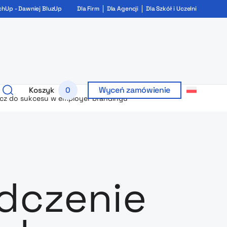
chUp - Dawniej BluzUp
Dla Firm
Dla Agencji
Dla Szkół i Uczelni
Wyceń zamówienie
Koszyk
0
ucz do sukcesu w employer brandingu
dczenie