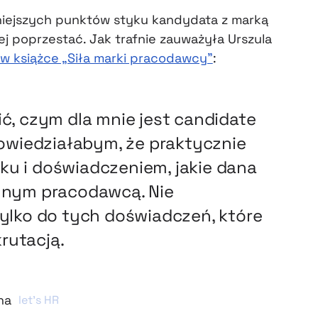
żniejszych punktów styku kandydata z marką
ej poprzestać. Jak trafnie zauważyła Urszula
 w książce „Siła marki pracodawcy”
:
ć, czym dla mnie jest candidate
powiedziałabym, że praktycznie
u i doświadczeniem, jakie dana
lnym pracodawcą. Nie
ylko do tych doświadczeń, które
krutacją.
na
let’s HR