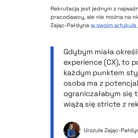
Rekrutacja jest jednym z najwa
pracodawcy, ale nie można na ni
Zając-Pałdyna
w swoim artykule
Gdybym miała określi
experience (CX), to 
każdym punktem styk
osoba ma z potencja
ograniczałabym się t
wiążą się stricte z re
Urszula Zając-Pałdy