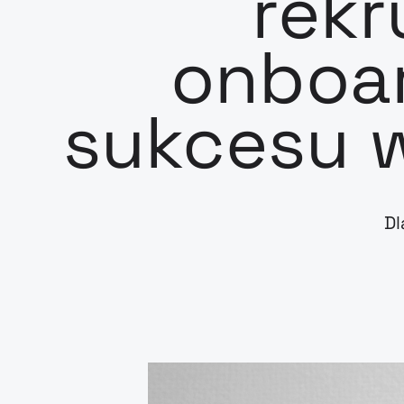
rekr
onboar
sukcesu 
Dl