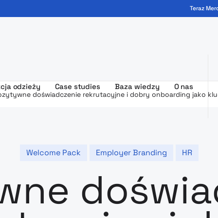
Teraz Mer
ogo - MerchUp
cja odzieży
Case studies
Baza wiedzy
O nas
ozytywne doświadczenie rekrutacyjne i dobry onboarding jako kl
Welcome Pack
Employer Branding
HR
wne doświa