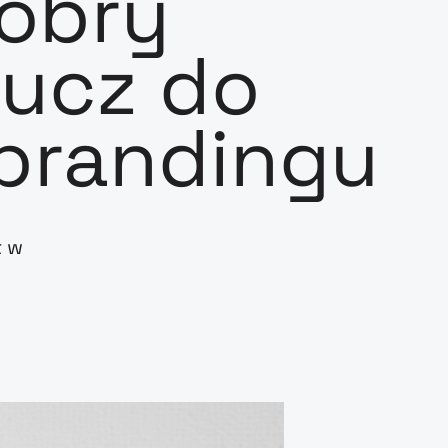
dobry
lucz do
brandingu
t w