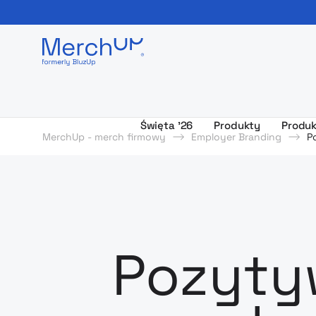
Odzież reklamowa z nadrukiem i gadżety firmowe z l
Święta ’26
Produkty
Produk
MerchUp - merch firmowy
Employer Branding
P
Pozyty