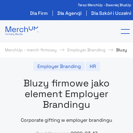
Teraz MerchUp - Dawniej BluzUp
Dla Firm
Dla Agencji
Dla Szkół i Uczelni
Odzież reklamowa z nadrukiem i gadżety firmo
To
MerchUp - merch firmowy
Employer Branding
Bluzy f
Employer Branding
HR
Bluzy firmowe jako
element Employer
Brandingu
Corporate gifting w employer brandingu