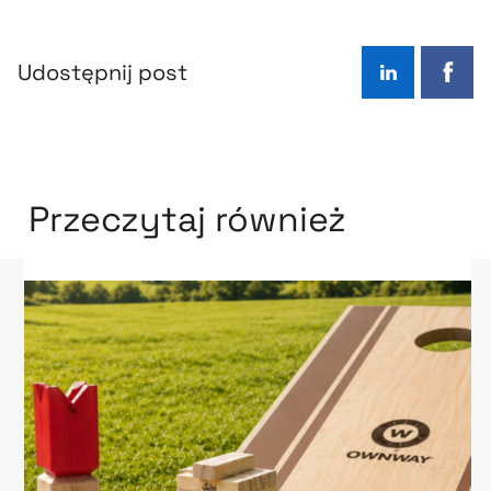
Udostępnij post
LinkedIn
Face
Przeczytaj również