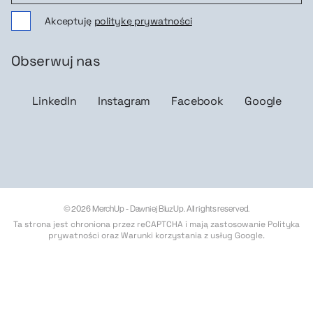
Akceptuję
politykę prywatności
Obserwuj nas
LinkedIn
Instagram
Facebook
Google
© 2026 MerchUp - Dawniej BluzUp. All rights reserved.
Ta strona jest chroniona przez reCAPTCHA i mają zastosowanie
Polityka
prywatności
oraz
Warunki korzystania z usług Google
.