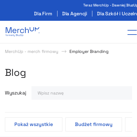
Teraz MerchUp - Dawniej BluzU
Dla Firm
Dla Agencji
Dla Szkół i Uczeln
Odzież reklamowa z nadrukiem i gadżety firmo
T
MerchUp - merch firmowy
Employer Branding
Poczytaj o produktach
Strategie i Pomysły MerchU
Blog
Wyszukaj
Pokaż wszystkie
Budżet firmowy