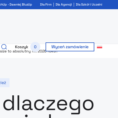
chUp - Dawniej BluzUp
Dla Firm
Dla Agencji
Dla Szkół i Uczelni
Wyceń zamówienie
Koszyk
0
size to absolutny hit 2026 roku?
ież
 dlaczego