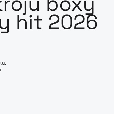
kroju boxy
ny hit 2026
ku.
r