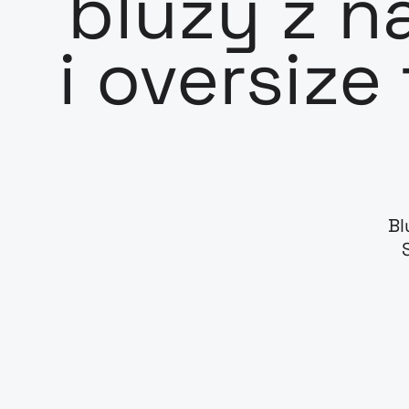
bluzy z n
i oversize
Bl