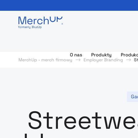
Odzież reklamowa z nadrukiem i gadżety firmowe z l
O nas
Produkty
Produkc
MerchUp - merch firmowy
Employer Branding
S
Ga
Streetwe