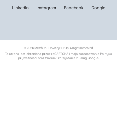
LinkedIn
Instagram
Facebook
Google
© 2026 MerchUp - Dawniej BluzUp. All rights reserved.
Ta strona jest chroniona przez reCAPTCHA i mają zastosowanie
Polityka
prywatności
oraz
Warunki korzystania z usług Google
.