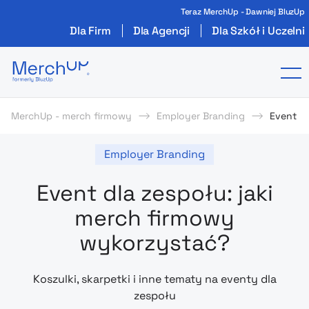
Teraz MerchUp - Dawniej BluzUp
Dla Firm
Dla Agencji
Dla Szkół i Uczelni
Odzież reklamowa z nadrukiem i gadżety firmo
To
MerchUp - merch firmowy
Employer Branding
Event dl
Employer Branding
Event dla zespołu: jaki
merch firmowy
wykorzystać?
Koszulki, skarpetki i inne tematy na eventy dla
zespołu