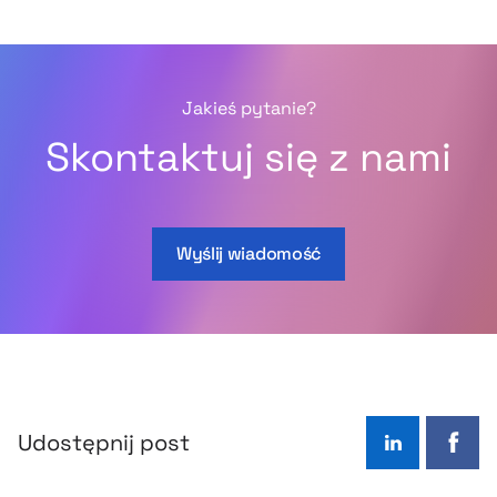
Jakieś pytanie?
Skontaktuj się z nami
Wyślij wiadomość
Udostępnij post
LinkedIn
Face