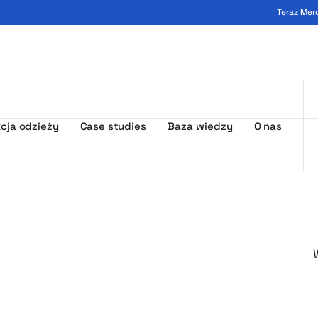
Teraz Mer
ogo - MerchUp
cja odzieży
Case studies
Baza wiedzy
O nas
i Pomysły M
duktach