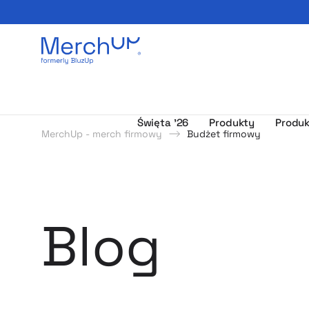
Odzież reklamowa z nadrukiem i gadżety firmowe z l
Święta ’26
Produkty
Produk
MerchUp - merch firmowy
Budżet firmowy
Strategie 
Poczytaj o pro
Blog