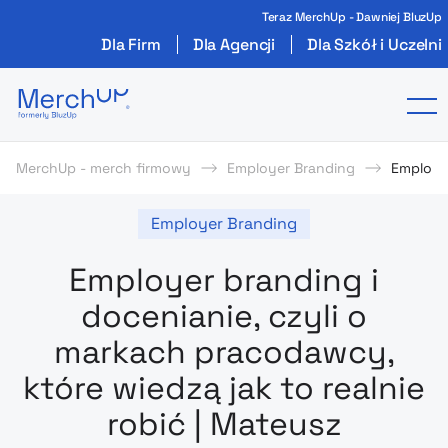
Teraz MerchUp - Dawniej BluzUp
Dla Firm
Dla Agencji
Dla Szkół i Uczelni
Odzież reklamowa z nadrukiem i gadżety firmo
To
MerchUp - merch firmowy
Employer Branding
Employer
Employer Branding
Employer branding i
docenianie, czyli o
markach pracodawcy,
które wiedzą jak to realnie
robić | Mateusz