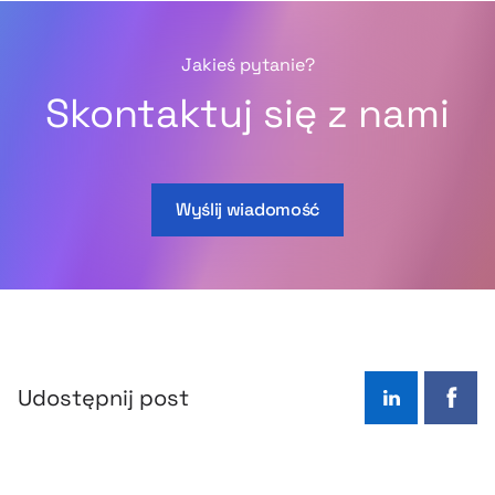
Jakieś pytanie?
Skontaktuj się z nami
Wyślij wiadomość
Udostępnij post
LinkedIn
Face