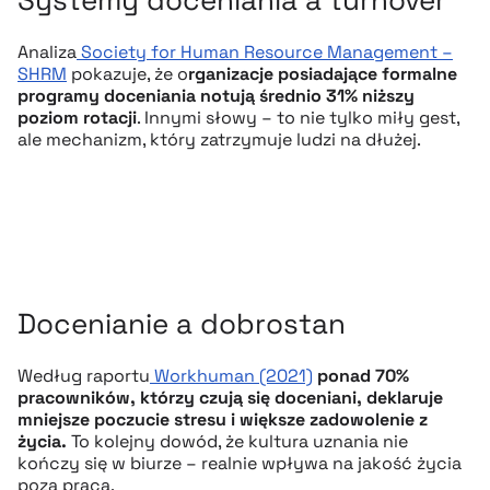
Systemy doceniania a turnover
Analiza
Society for Human Resource Management –
SHRM
pokazuje, że o
rganizacje posiadające formalne
programy doceniania notują średnio 31% niższy
poziom rotacji
. Innymi słowy – to nie tylko miły gest,
ale mechanizm, który zatrzymuje ludzi na dłużej.
Docenianie a dobrostan
Według raportu
Workhuman (2021)
ponad 70%
pracowników, którzy czują się doceniani, deklaruje
mniejsze poczucie stresu i większe zadowolenie z
życia.
To kolejny dowód, że kultura uznania nie
kończy się w biurze – realnie wpływa na jakość życia
poza pracą.