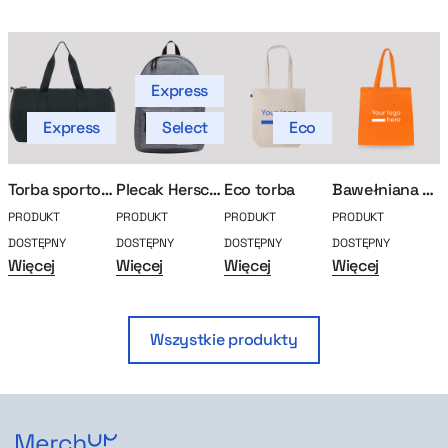
Express
Express
Select
Eco
Torba sportowa Duffle Commuter
Plecak Herschel Classic
Eco torba
Bawełniana torba
PRODUKT
PRODUKT
PRODUKT
PRODUKT
P
DOSTĘPNY
DOSTĘPNY
DOSTĘPNY
DOSTĘPNY
D
Więcej
Więcej
Więcej
Więcej
W
Wszystkie produkty