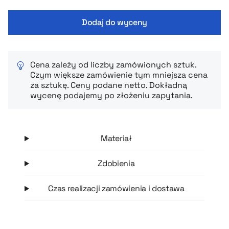
trakcie biegu. To praktyczny model outdoorowy, który
Dodaj do wyceny
sprawdza się podczas treningów wytrzymałościowych,
zawodów i aktywności w wymagającym terenie. Na plecaku
można umieścić logo, co czyni go funkcjonalnym gadżetem
sportowym i jednocześnie nośnikiem marki.
Cena zależy od liczby zamówionych sztuk.
Czym większe zamówienie tym mniejsza cena
za sztukę. Ceny podane netto. Dokładną
wycenę podajemy po złożeniu zapytania.
Materiał
Zdobienia
Czas realizacji zamówienia i dostawa