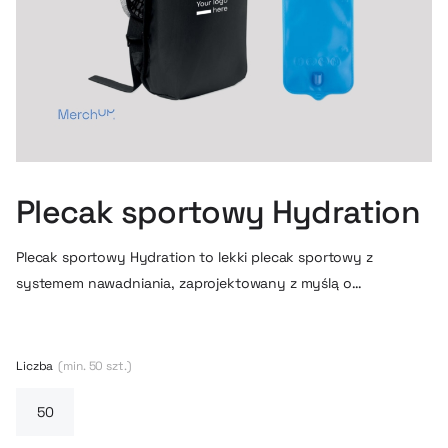
Plecak sportowy Hydration
Plecak sportowy Hydration to lekki plecak sportowy z
systemem nawadniania, zaprojektowany z myślą o
biegaczach, rowerzystach i osobach trenujących w terenie.
Wbudowany bukłak oraz rurka umożliwiają wygodne picie w
trakcie ruchu, bez konieczności zatrzymywania się, co
Liczba
(min. 50 szt.)
znacząco poprawia komfort podczas dłuższych aktywności.
Ergonomiczna, dobrze dopasowana konstrukcja stabilnie
przylega do pleców i ogranicza przemieszczanie się plecaka w