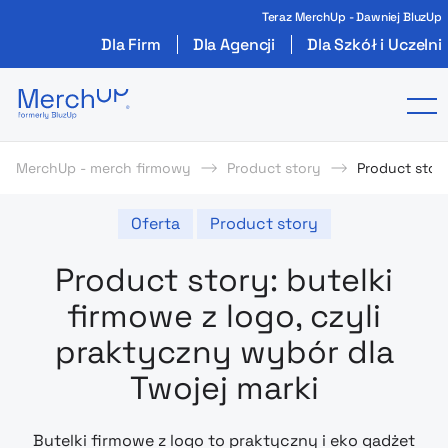
Teraz MerchUp - Dawniej BluzUp
Dla Firm
Dla Agencji
Dla Szkół i Uczelni
Odzież reklamowa z nadrukiem i gadżety firmo
To
MerchUp - merch firmowy
Product story
Product story
Oferta
Product story
Product story: butelki
firmowe z logo, czyli
praktyczny wybór dla
Twojej marki
Butelki firmowe z logo to praktyczny i eko gadżet