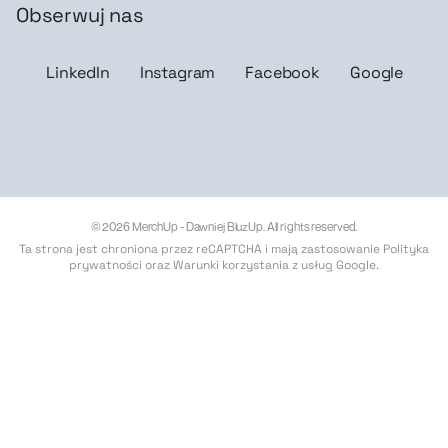
Obserwuj nas
LinkedIn
Instagram
Facebook
Google
© 2026 MerchUp - Dawniej BluzUp. All rights reserved.
Ta strona jest chroniona przez reCAPTCHA i mają zastosowanie
Polityka
prywatności
oraz
Warunki korzystania z usług Google
.