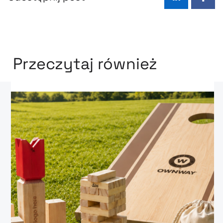
LinkedIn
Face
Przeczytaj również