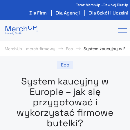
Teraz MerchUp - Dawniej BluzUp
Dla Firm
Dla Agencji
Dla Szkół i Uczelni
Odzież reklamowa z nadrukiem i gadżety firmo
To
MerchUp - merch firmowy
Eco
System kaucyjny w Euro
Eco
System kaucyjny w
Europie – jak się
przygotować i
wykorzystać firmowe
butelki?