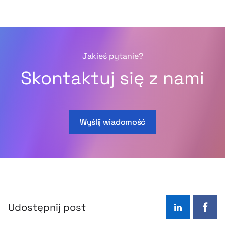
Jakieś pytanie?
Skontaktuj się z nami
Wyślij wiadomość
Udostępnij post
LinkedIn
Face