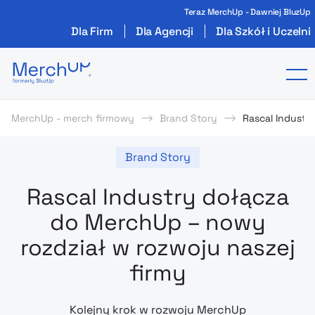
Teraz MerchUp - Dawniej BluzUp
Dla Firm
Dla Agencji
Dla Szkół i Uczelni
Odzież reklamowa z nadrukiem i gadżety firmo
To
MerchUp - merch firmowy
Brand Story
Rascal Industr
Brand Story
Rascal Industry dołącza
do MerchUp – nowy
rozdział w rozwoju naszej
firmy
Kolejny krok w rozwoju MerchUp