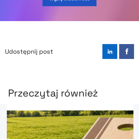
Udostępnij post
LinkedIn
Face
Przeczytaj również