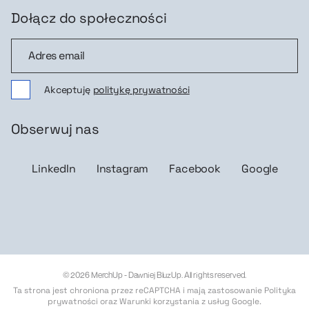
Dołącz do społeczności
Dołącz do społeczności
Akceptuję
politykę prywatności
Obserwuj nas
LinkedIn
Instagram
Facebook
Google
© 2026 MerchUp - Dawniej BluzUp. All rights reserved.
Ta strona jest chroniona przez reCAPTCHA i mają zastosowanie
Polityka
prywatności
oraz
Warunki korzystania z usług Google
.