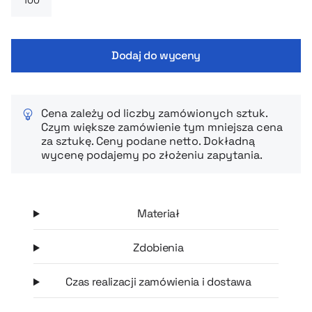
weekendowych tras. Całość zapakowana jest w estetyczne
papierowe etui z możliwością pełnokolorowego nadruku, co
pozwala ciekawie wyeksponować logo firmy i podkreślić
Dodaj do wyceny
nowoczesny, ekologiczny charakter marki.
Cena zależy od liczby zamówionych sztuk.
Czym większe zamówienie tym mniejsza cena
za sztukę. Ceny podane netto. Dokładną
wycenę podajemy po złożeniu zapytania.
Materiał
Zdobienia
Czas realizacji zamówienia i dostawa