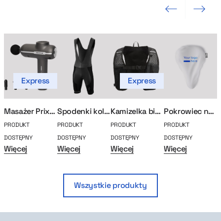
Poprzedni slajd
Następny sla
Express
Express
Mad
Masażer Prixton
Spodenki kolarskie cadence
Kamizelka biegowa Trail
Pokrowiec na siodełko Trow
PRODUKT
PRODUKT
PRODUKT
PRODUKT
P
DOSTĘPNY
DOSTĘPNY
DOSTĘPNY
DOSTĘPNY
D
Więcej
Więcej
Więcej
Więcej
W
Wszystkie produkty