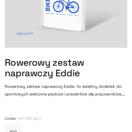
Rowerowy zestaw
naprawczy Eddie
Rowerowy zestaw naprawczy Eddie to świetny dodatek do
sportowych welcome packów i prezentów dla pracowników,
którzy kochają rowery i aktywny styl życia. Kompaktowy
zestaw łączy praktyczny repair kit do roweru z podstawowym
wyposażeniem pierwszej pomocy, dzięki czemu sprawdzi się
Liczba
(min. 100 szt.)
zarówno podczas codziennych dojazdów, jak i