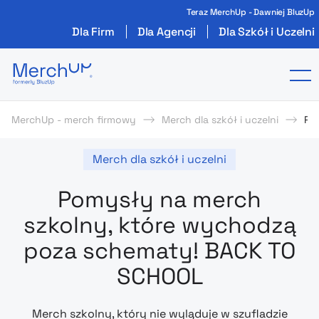
Teraz MerchUp - Dawniej BluzUp
Dla Firm
Dla Agencji
Dla Szkół i Uczelni
Odzież reklamowa z nadrukiem i gadżety firmo
To
MerchUp - merch firmowy
Merch dla szkół i uczelni
Po
Merch dla szkół i uczelni
Pomysły na merch
szkolny, które wychodzą
poza schematy! BACK TO
SCHOOL
Merch szkolny, który nie wyląduje w szufladzie