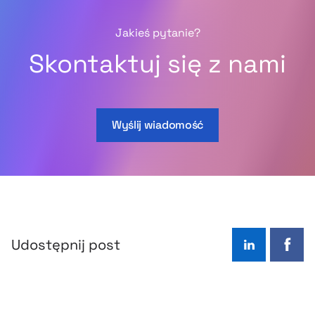
Jakieś pytanie?
Skontaktuj się z nami
Wyślij wiadomość
Udostępnij post
LinkedIn
Face