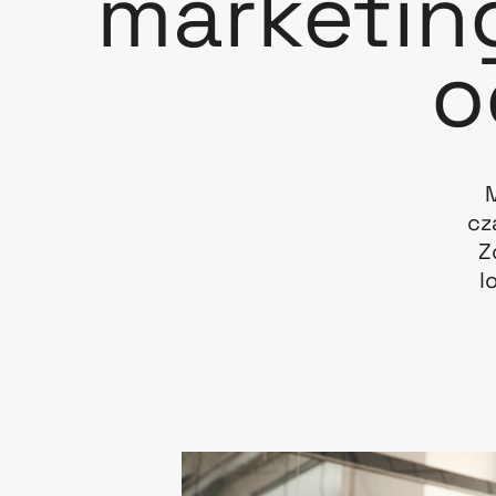
marketin
o
cz
Z
l