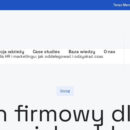
Teraz Mer
ogo - MerchUp
cja odzieży
Case studies
Baza wiedzy
O nas
la HR i marketingu: jak oddelegować i odzyskać czas
Inne
 firmowy dl