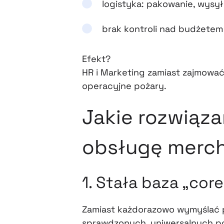
logistyka: pakowanie, wysył
brak kontroli nad budżete
Efekt?
HR i Marketing zamiast zajmować 
operacyjne pożary.
Jakie rozwiąza
obsługę merch
1. Stała baza „core
Zamiast każdorazowo wymyślać 
sprawdzonych, uniwersalnych po