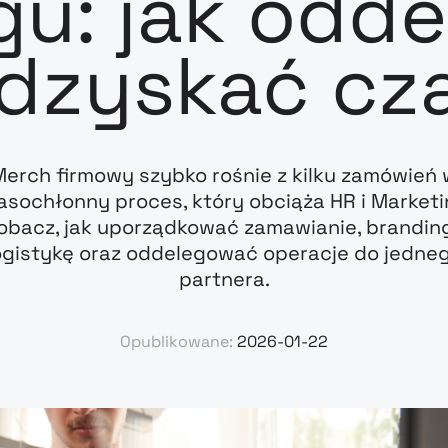
gu: jak odde
dzyskać cz
Merch firmowy szybko rośnie z kilku zamówień 
asochłonny proces, który obciąża HR i Marketi
obacz, jak uporządkować zamawianie, branding
ogistykę oraz oddelegować operacje do jedne
partnera.
Opublikowane:
2026-01-22