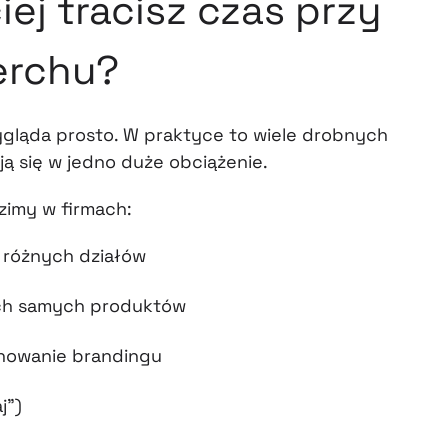
iej tracisz czas przy
erchu?
gląda prosto. W praktyce to wiele drobnych
ją się w jedno duże obciążenie.
zimy w firmach:
d różnych działów
ch samych produktów
lnowanie brandingu
j”)