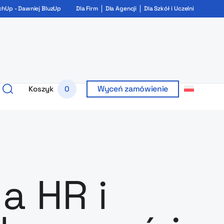
chUp - Dawniej BluzUp
Dla Firm
Dla Agencji
Dla Szkół i Uczelni
Wyceń zamówienie
Koszyk
0
a HR i