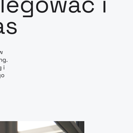
legować i
as
w
ng.
 i
go