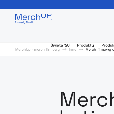
Odzież reklamowa z nadrukiem i gadżety firmowe z l
Święta ’26
Produkty
Produk
MerchUp - merch firmowy
Inne
Merch firmowy d
Merch