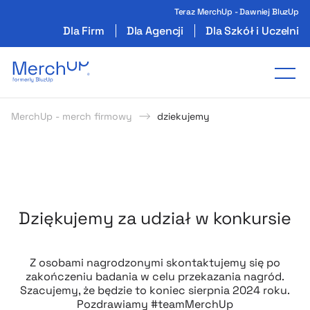
Teraz MerchUp - Dawniej BluzUp
Dla Firm
Dla Agencji
Dla Szkół i Uczelni
Odzież reklamowa z nadrukiem i gadżety firmo
Tog
MerchUp - merch firmowy
dziekujemy
Dziękujemy za udział w konkursie
Z osobami nagrodzonymi skontaktujemy się po
zakończeniu badania w celu przekazania nagród.
Szacujemy, że będzie to koniec sierpnia 2024 roku.
Pozdrawiamy #teamMerchUp