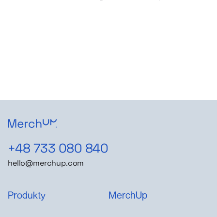
+48 733 080 840
hello@merchup.com
Produkty
MerchUp