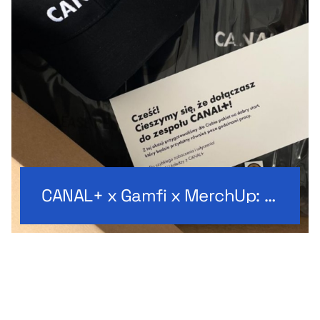
CANAL+ x Gamfi x MerchUp: welcome pack