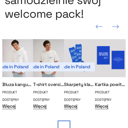
samodzielnie swój
welcome pack!
Poprzedni slajd
Następny sla
ade in Poland
Made in Poland
Made in Poland
Mad
Bluza kangurka MerchUp
T-shirt oversize MerchUp
Skarpety klasyczne MerchUp
Kartka powitalna / z życzeniami
PRODUKT
PRODUKT
PRODUKT
PRODUKT
P
DOSTĘPNY
DOSTĘPNY
DOSTĘPNY
DOSTĘPNY
D
Więcej
Więcej
Więcej
Więcej
W