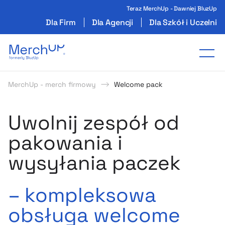
Teraz MerchUp - Dawniej BluzUp
Dla Firm
Dla Agencji
Dla Szkół i Uczelni
Odzież reklamowa z nadrukiem i gadżety firmo
Tog
MerchUp - merch firmowy
Welcome pack
Uwolnij zespół od
pakowania i
wysyłania paczek
– kompleksowa
obsługa welcome